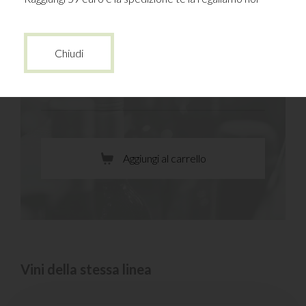
Sei interessato?
Cassetta in legno da due bottiglie -
Chiudi
12.00€
Aggiungi al carrello
Vini della stessa linea